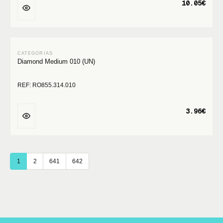
10.05€
Diamond Medium 010 (UN)
REF: RO855.314.010
3.96€
1
2
641
642