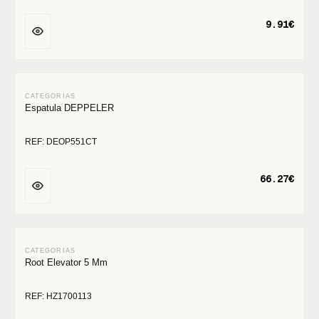
9.91€
Espatula DEPPELER
REF: DEOP551CT
66.27€
Root Elevator 5 Mm
REF: HZ1700113