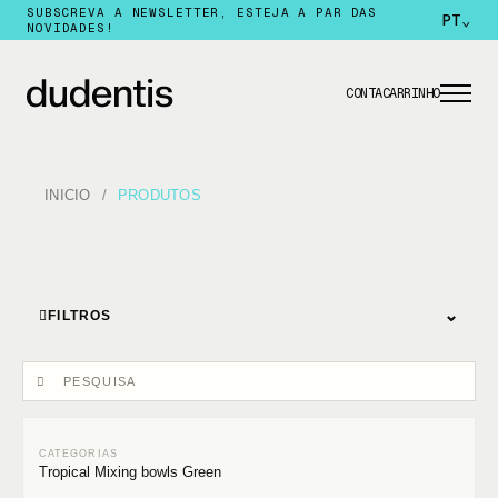
SUBSCREVA A NEWSLETTER, ESTEJA A PAR DAS
PT
⌄
NOVIDADES!
CONTA
CARRINHO
INICIO
PRODUTOS
⌄
FILTROS
Tropical Mixing bowls Green