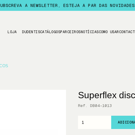
SUBSCREVA A NEWSLETTER, ESTEJA A PAR DAS NOVIDADES
LOJA
DUDENTIS
CATÁLOGOS
PARCEIROS
NOTÍCIAS
COMO USAR
CONTACT
SCOS
Superflex dis
Ref. DB04-1013
ADICION