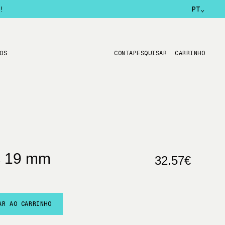
!
PT
⌄
OS
CONTA
PESQUISAR
CARRINHO
c 19 mm
32.57€
AR AO CARRINHO