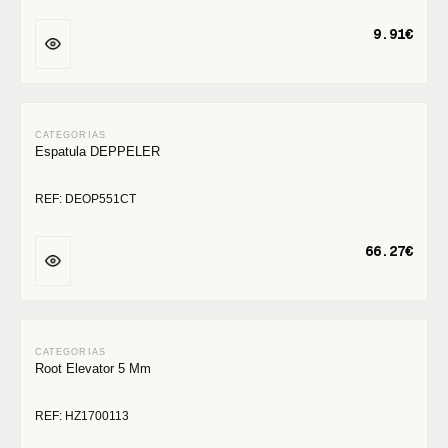
9.91€
Espatula DEPPELER
REF: DEOP551CT
66.27€
Root Elevator 5 Mm
REF: HZ1700113