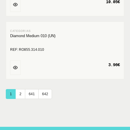
10.05€
Diamond Medium 010 (UN)
REF: RO855.314.010
3.96€
1
2
641
642