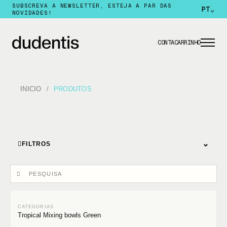
SUBSCREVA A NEWSLETTER, ESTEJA A PAR DAS
PT
⌄
NOVIDADES!
CONTA
CARRINHO
INICIO
PRODUTOS
⌄
FILTROS
Tropical Mixing bowls Green