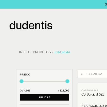
INICIO
PRODUTOS
CIRURGIA
PREÇO
De
4,00€
a
513,00€
CB Surgical 021
APLICAR
REF: ROCB1.316.0