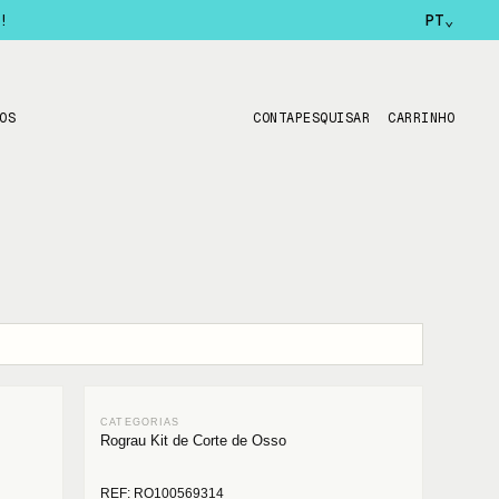
!
PT
⌄
OS
CONTA
PESQUISAR
CARRINHO
Rograu Kit de Corte de Osso
REF: RO100569314