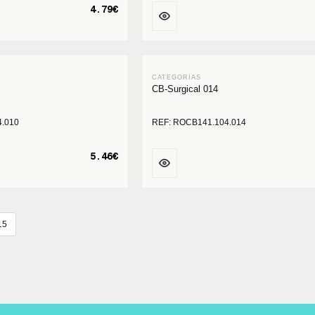
4.79€
CB-Surgical 014
4.010
REF: ROCB141.104.014
5.46€
15