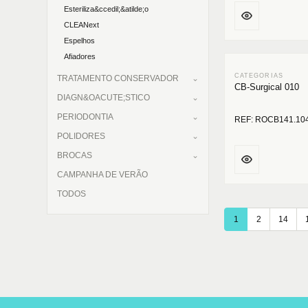
Esteriliza&ccedil;&atilde;o
CLEANext
Espelhos
Afiadores
TRATAMENTO CONSERVADOR
CB-Surgical 010
DIAGN&OACUTE;STICO
PERIODONTIA
REF: ROCB141.10
POLIDORES
BROCAS
CAMPANHA DE VERÃO
TODOS
1
2
14