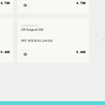
4.79€
4.79€
CB-Surgical 018
REF: ROCB141.104.018
5.46€
5.46€