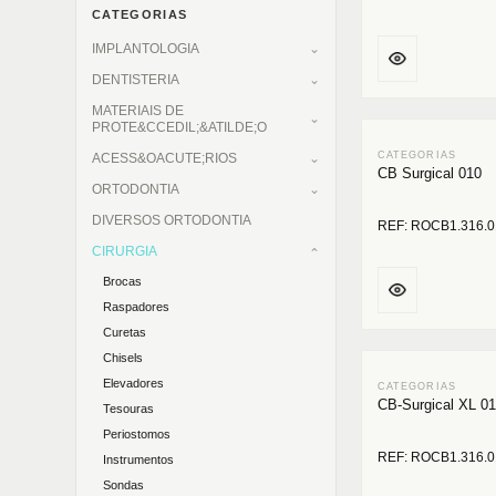
CATEGORIAS
IMPLANTOLOGIA
DENTISTERIA
MATERIAIS DE
PROTE&CCEDIL;&ATILDE;O
ACESS&OACUTE;RIOS
CB Surgical 010
ORTODONTIA
DIVERSOS ORTODONTIA
REF: ROCB1.316.0
CIRURGIA
Brocas
Raspadores
Curetas
Chisels
Elevadores
CB-Surgical XL 0
Tesouras
Periostomos
REF: ROCB1.316.0
Instrumentos
Sondas