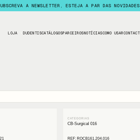
SUBSCREVA A NEWSLETTER, ESTEJA A PAR DAS NOVIDADES
LOJA
DUDENTIS
CATÁLOGOS
PARCEIROS
NOTÍCIAS
COMO USAR
CONTACT
CB-Surgical 016
21
REF: ROCB161.204.016