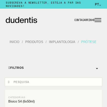
SUBSCREVA A NEWSLETTER, ESTEJA A PAR DAS
PT
⌄
NOVIDADES!
CONTA
CARRINHO
INICIO
PRODUTOS
IMPLANTOLOGIA
PRÓTESE
⌄
FILTROS
Bisico S4 (6x50ml)