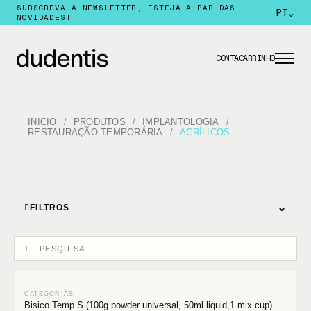
SUBSCREVA A NEWSLETTER, ESTEJA A PAR DAS
PT
⌄
NOVIDADES!
CONTA
CARRINHO
INICIO
PRODUTOS
IMPLANTOLOGIA
RESTAURAÇÃO TEMPORÁRIA
ACRÍLICOS
⌄
FILTROS
Bisico Temp S (100g powder universal, 50ml liquid,1 mix cup)