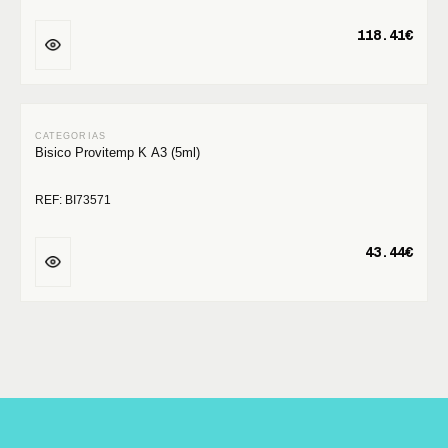
118.41€
Bisico Provitemp K A3 (5ml)
REF: BI73571
43.44€