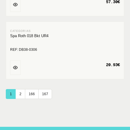
57.30€
Spa Roth 018 Bkt UR4
REF: DB38-0306
20.93€
1
2
166
167