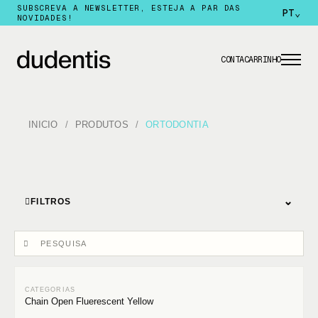
SUBSCREVA A NEWSLETTER, ESTEJA A PAR DAS
PT
⌄
NOVIDADES!
CONTA
CARRINHO
INICIO
PRODUTOS
ORTODONTIA
⌄
FILTROS
Chain Open Fluerescent Yellow