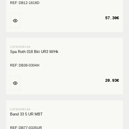
REF: DB12-1818D
57.30€
Spa Roth 018 Bkt UR3 W/Hk
REF: DB38-0304H
20.93€
Band 33 5 UR MBT
REF: DB77-0335UR