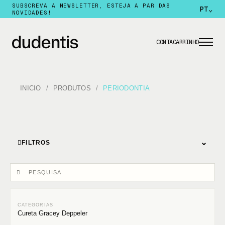
SUBSCREVA A NEWSLETTER, ESTEJA A PAR DAS
PT
⌄
NOVIDADES!
CONTA
CARRINHO
INICIO
PRODUTOS
PERIODONTIA
⌄
FILTROS
Cureta Gracey Deppeler