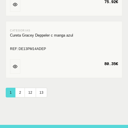
75.92€
Cureta Gracey Deppeler c manga azul
REF: DE13PM14ADEP
80.35€
1
2
12
13