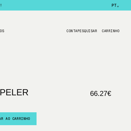
!
PT
⌄
OS
CONTA
PESQUISAR
CARRINHO
PPELER
66.27€
AR AO CARRINHO