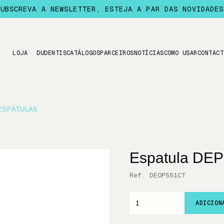
SUBSCREVA A NEWSLETTER, ESTEJA A PAR DAS NOVIDADES
LOJA
DUDENTIS
CATÁLOGOS
PARCEIROS
NOTÍCIAS
COMO USAR
CONTACT
ESPÁTULAS
Espatula DE
Ref. DEOP551CT
ADICION