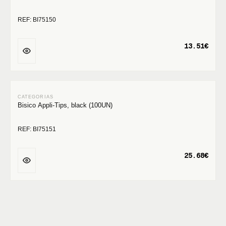
REF: BI75150
13.51€
Bisico Appli-Tips, black (100UN)
REF: BI75151
25.68€