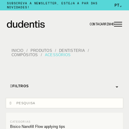
SUBSCREVA A NEWSLETTER, ESTEJA A PAR DAS
PT
⌄
NOVIDADES!
CONTA
CARRINHO
INICIO
PRODUTOS
DENTISTERIA
COMPÓSITOS
ACESSÓRIOS
⌄
FILTROS
Bisico Nanofill Flow applying tips