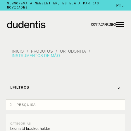
SUBSCREVA A NEWSLETTER, ESTEJA A PAR DAS
PT
⌄
NOVIDADES!
CONTA
CARRINHO
INICIO
PRODUTOS
ORTODONTIA
INSTRUMENTOS DE MÃO
⌄
FILTROS
Ixion std bracket holder