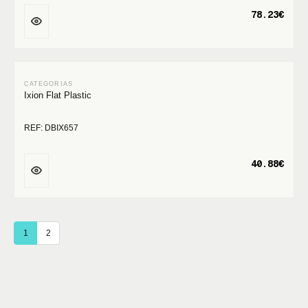
78.23€
Ixion Flat Plastic
REF: DBIX657
40.88€
1
2