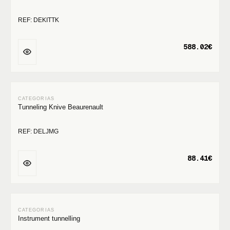
REF: DEKITTK
588.02€
Tunneling Knive Beaurenault
REF: DELJMG
88.41€
Instrument tunnelling