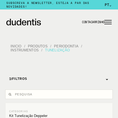
SUBSCREVA A NEWSLETTER, ESTEJA A PAR DAS
PT
⌄
NOVIDADES!
CONTA
CARRINHO
INICIO
PRODUTOS
PERIODONTIA
INSTRUMENTOS
TUNELIZAÇÃO
⌄
FILTROS
Kit Tunelização Deppeler