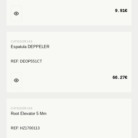
9.91€
Espatula DEPPELER
REF: DEOP551CT
66.27€
Root Elevator 5 Mm
REF: HZ1700113