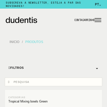
SUBSCREVA A NEWSLETTER, ESTEJA A PAR DAS
PT
⌄
NOVIDADES!
CONTA
CARRINHO
INICIO
PRODUTOS
⌄
FILTROS
Tropical Mixing bowls Green