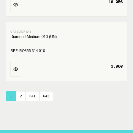
10.05€
Diamond Medium 010 (UN)
REF: RO855.314.010
3.96€
1
2
641
642