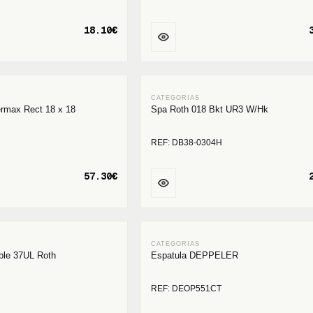
18.10€
rmax Rect 18 x 18
Spa Roth 018 Bkt UR3 W/Hk
REF: DB38-0304H
57.30€
ble 37UL Roth
Espatula DEPPELER
REF: DEOP551CT