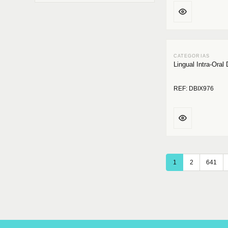
Lingual Intra-Oral
REF: DBIX976
1
2
641