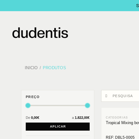
INICIO
PRODUTOS
PREÇO
De
0,00€
a
1.822,00€
Tropical Mixing b
APLICAR
REF: DBL5-0005