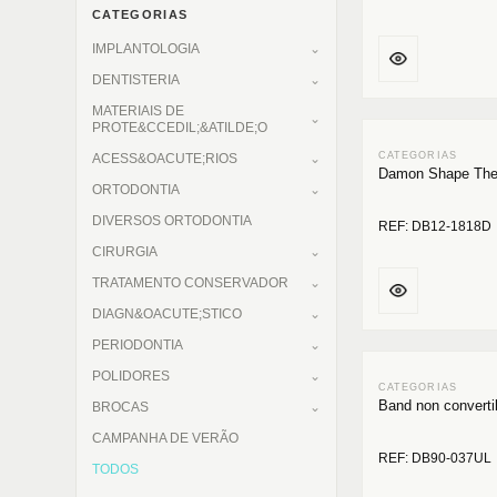
CATEGORIAS
IMPLANTOLOGIA
DENTISTERIA
MATERIAIS DE
PROTE&CCEDIL;&ATILDE;O
ACESS&OACUTE;RIOS
Damon Shape The
ORTODONTIA
DIVERSOS ORTODONTIA
REF: DB12-1818D
CIRURGIA
TRATAMENTO CONSERVADOR
DIAGN&OACUTE;STICO
PERIODONTIA
POLIDORES
Band non converti
BROCAS
CAMPANHA DE VERÃO
REF: DB90-037UL
TODOS