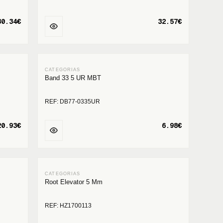
30.34€
32.57€
Band 33 5 UR MBT
REF: DB77-0335UR
20.93€
6.98€
Root Elevator 5 Mm
REF: HZ1700113