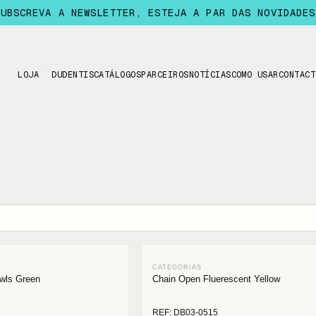
SUBSCREVA A NEWSLETTER, ESTEJA A PAR DAS NOVIDADES
LOJA
DUDENTIS
CATÁLOGOS
PARCEIROS
NOTÍCIAS
COMO USAR
CONTACT
owls Green
Chain Open Fluerescent Yellow
REF: DB03-0515