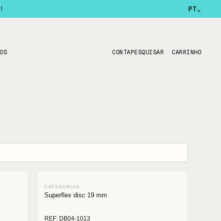
!
PT
⌄
OS
CONTA
PESQUISAR
CARRINHO
Superflex disc 19 mm
REF: DB04-1013