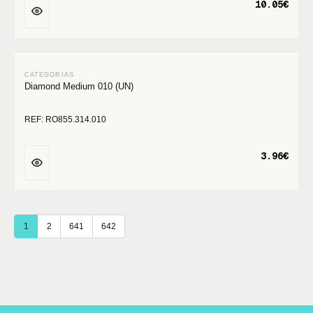
10.05€
Diamond Medium 010 (UN)
REF: RO855.314.010
3.96€
1
2
641
642