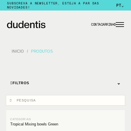
SUBSCREVA A NEWSLETTER, ESTEJA A PAR DAS
PT
⌄
NOVIDADES!
CONTA
CARRINHO
INICIO
PRODUTOS
⌄
FILTROS
Tropical Mixing bowls Green