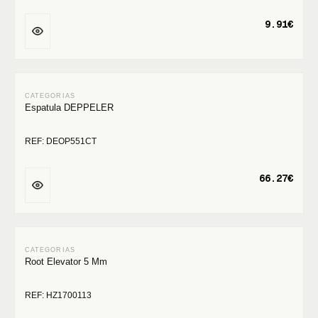
9.91€
Espatula DEPPELER
REF: DEOP551CT
66.27€
Root Elevator 5 Mm
REF: HZ1700113