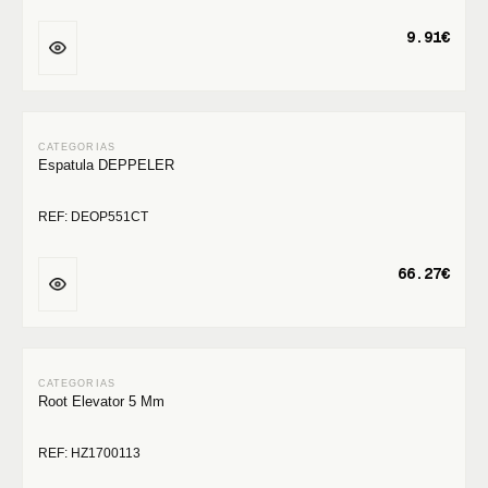
9.91€
Espatula DEPPELER
REF: DEOP551CT
66.27€
Root Elevator 5 Mm
REF: HZ1700113