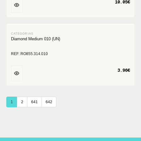
10.05€
Diamond Medium 010 (UN)
REF: RO855.314.010
3.96€
1
2
641
642