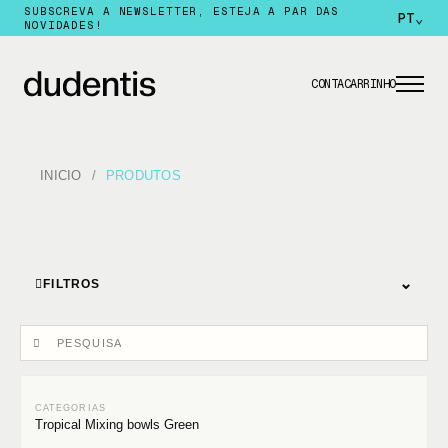
SUBSCREVA A NEWSLETTER, ESTEJA A PAR DAS
PT
⌄
NOVIDADES!
CONTA
CARRINHO
INICIO
PRODUTOS
⌄
FILTROS
Tropical Mixing bowls Green