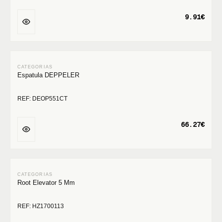
9.91€
Espatula DEPPELER
REF: DEOP551CT
66.27€
Root Elevator 5 Mm
REF: HZ1700113