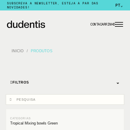
SUBSCREVA A NEWSLETTER, ESTEJA A PAR DAS
PT
⌄
NOVIDADES!
CONTA
CARRINHO
INICIO
PRODUTOS
⌄
FILTROS
Tropical Mixing bowls Green