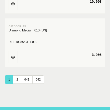
10.05€
Diamond Medium 010 (UN)
REF: RO855.314.010
3.96€
1
2
641
642