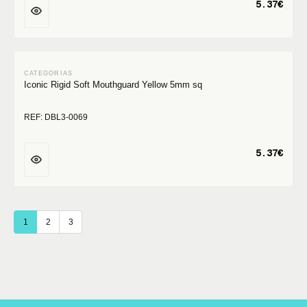
5.37€
Iconic Rigid Soft Mouthguard Yellow 5mm sq
REF: DBL3-0069
5.37€
1
2
3