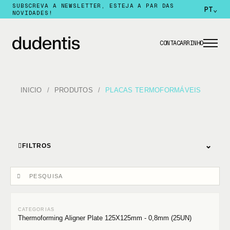
SUBSCREVA A NEWSLETTER, ESTEJA A PAR DAS
PT
⌄
NOVIDADES!
CONTA
CARRINHO
INICIO
PRODUTOS
PLACAS TERMOFORMÁVEIS
⌄
FILTROS
Thermoforming Aligner Plate 125X125mm - 0,8mm (25UN)