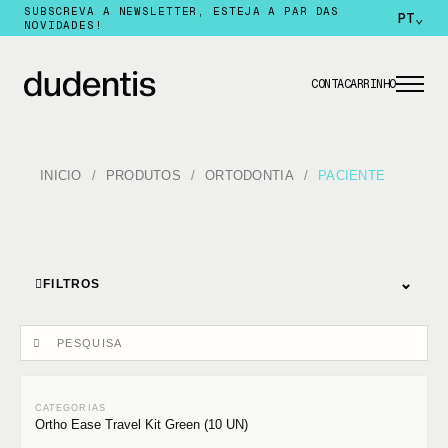
SUBSCREVA A NEWSLETTER, ESTEJA A PAR DAS
PT
⌄
NOVIDADES!
CONTA
CARRINHO
INICIO
PRODUTOS
ORTODONTIA
PACIENTE
⌄
FILTROS
Ortho Ease Travel Kit Green (10 UN)