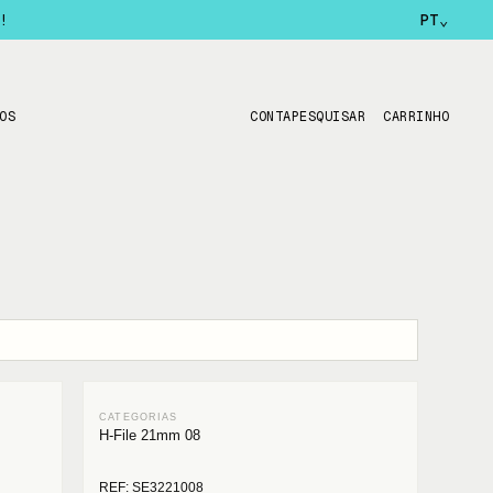
!
PT
⌄
OS
CONTA
PESQUISAR
CARRINHO
H-File 21mm 08
REF: SE3221008