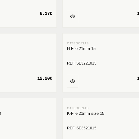
8.17€
H-File 21mm 15
REF: SE3221015
12.20€
0
K-File 21mm size 15
REF: SE3521015