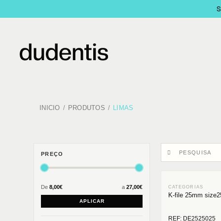
INICIO
PRODUTOS
LIMAS
PREÇO
De
8,00€
a
27,00€
K-file 25mm size2
APLICAR
REF: DE2525025