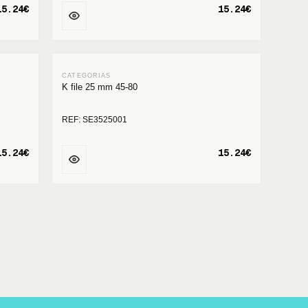
15.24€
15.24€
K file 25 mm 45-80
REF: SE3525001
15.24€
15.24€