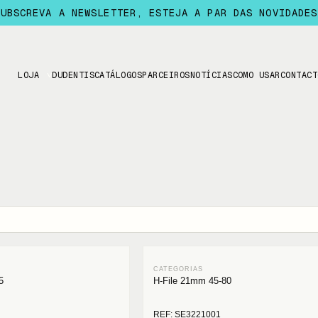
SUBSCREVA A NEWSLETTER, ESTEJA A PAR DAS NOVIDADES
LOJA
DUDENTIS
CATÁLOGOS
PARCEIROS
NOTÍCIAS
COMO USAR
CONTACT
5
H-File 21mm 45-80
REF: SE3221001