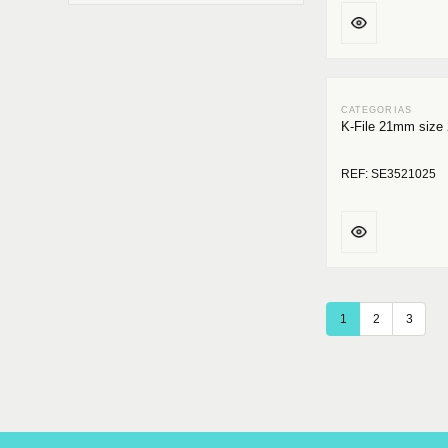
K-File 21mm size
REF: SE3521025
1
2
3