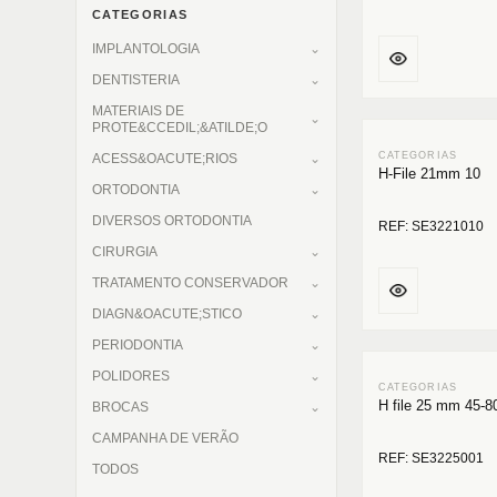
CATEGORIAS
IMPLANTOLOGIA
DENTISTERIA
MATERIAIS DE
PROTE&CCEDIL;&ATILDE;O
ACESS&OACUTE;RIOS
H-File 21mm 10
ORTODONTIA
DIVERSOS ORTODONTIA
REF: SE3221010
CIRURGIA
TRATAMENTO CONSERVADOR
DIAGN&OACUTE;STICO
PERIODONTIA
POLIDORES
H file 25 mm 45-8
BROCAS
CAMPANHA DE VERÃO
REF: SE3225001
TODOS