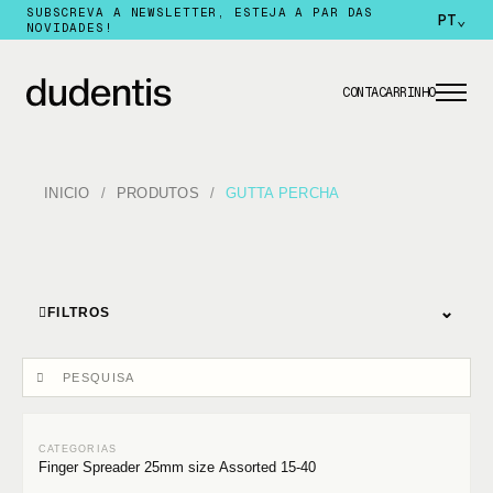
SUBSCREVA A NEWSLETTER, ESTEJA A PAR DAS
PT
⌄
NOVIDADES!
CONTA
CARRINHO
INICIO
PRODUTOS
GUTTA PERCHA
⌄
FILTROS
Finger Spreader 25mm size Assorted 15-40