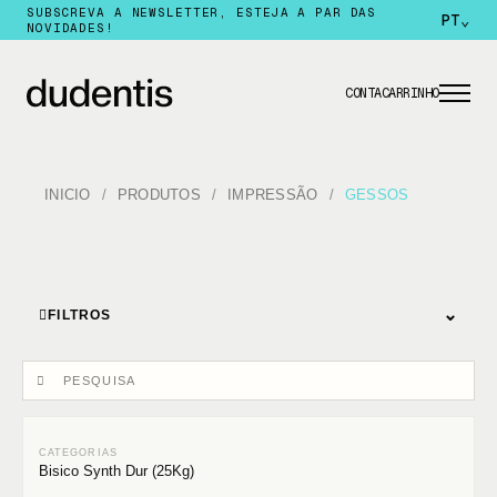
SUBSCREVA A NEWSLETTER, ESTEJA A PAR DAS
PT
⌄
NOVIDADES!
CONTA
CARRINHO
INICIO
PRODUTOS
IMPRESSÃO
GESSOS
⌄
FILTROS
Bisico Synth Dur (25Kg)