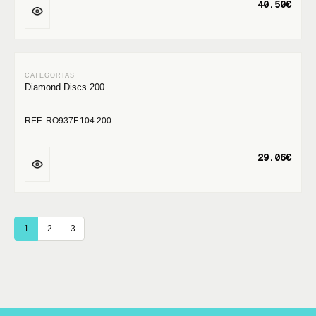
40.50€
Diamond Discs 200
REF: RO937F.104.200
29.06€
1
2
3