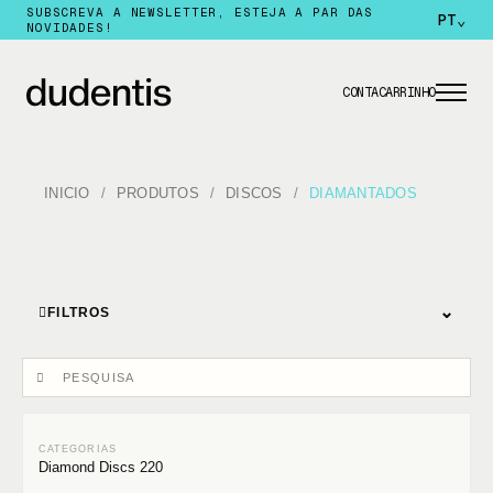
SUBSCREVA A NEWSLETTER, ESTEJA A PAR DAS
PT
⌄
NOVIDADES!
CONTA
CARRINHO
INICIO
PRODUTOS
DISCOS
DIAMANTADOS
⌄
FILTROS
Diamond Discs 220