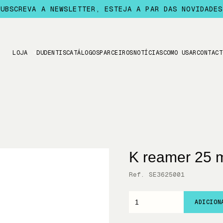
SUBSCREVA A NEWSLETTER, ESTEJA A PAR DAS NOVIDADES
LOJA
DUDENTIS
CATÁLOGOS
PARCEIROS
NOTÍCIAS
COMO USAR
CONTACT
K reamer 25 
Ref. SE3625001
ADICION