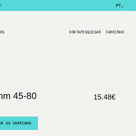
!
PT
⌄
OS
CONTA
PESQUISAR
CARRINHO
mm 45-80
15.48€
AR AO CARRINHO