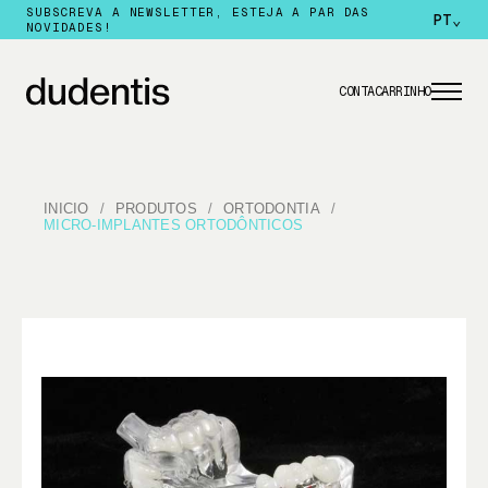
SUBSCREVA A NEWSLETTER, ESTEJA A PAR DAS
PT
⌄
NOVIDADES!
CONTA
CARRINHO
INICIO
PRODUTOS
ORTODONTIA
MICRO-IMPLANTES ORTODÔNTICOS