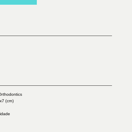
rthodontics
x7 (cm)
idade