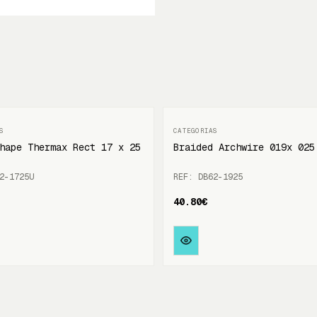
hape Thermax Rect 17 x 25
Braided Archwire 019x 025
2-1725U
REF: DB62-1925
40.80€