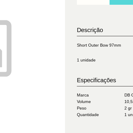
Descrição
Short Outer Bow 97mm
1 unidade
Especificações
Marca
DB O
Volume
10,5
Peso
2 gr
Quantidade
1 un