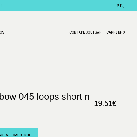
!
PT
⌄
OS
CONTA
PESQUISAR
CARRINHO
ebow 045 loops short n
19.51€
AR AO CARRINHO