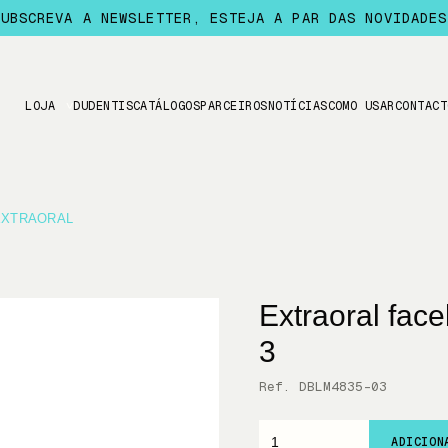
SUBSCREVA A NEWSLETTER, ESTEJA A PAR DAS NOVIDADES
LOJA
DUDENTIS
CATÁLOGOS
PARCEIROS
NOTÍCIAS
COMO USAR
CONTACT
EXTRAORAL
Extraoral fac
3
Ref. DBLM4835-03
ADICION