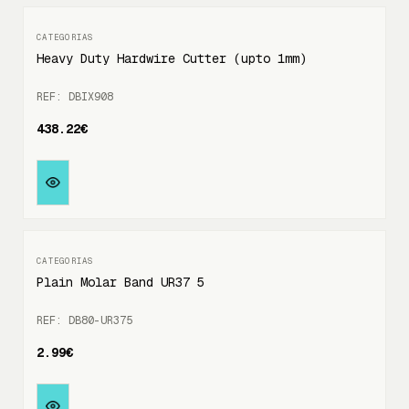
Heavy Duty Hardwire Cutter (upto 1mm)
REF: DBIX908
438.22€
Plain Molar Band UR37 5
REF: DB80-UR375
2.99€