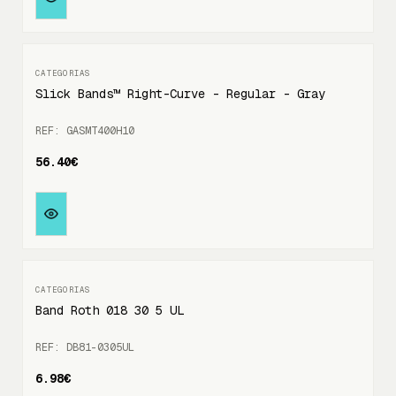
Slick Bands™ Right-Curve - Regular - Gray
REF: GASMT400H10
56.40€
Band Roth 018 30 5 UL
REF: DB81-0305UL
6.98€