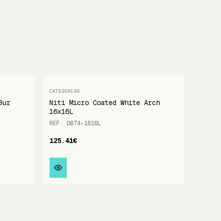
Bur
Niti Micro Coated White Arch
16x16L
REF: DB74-1616L
125.41€