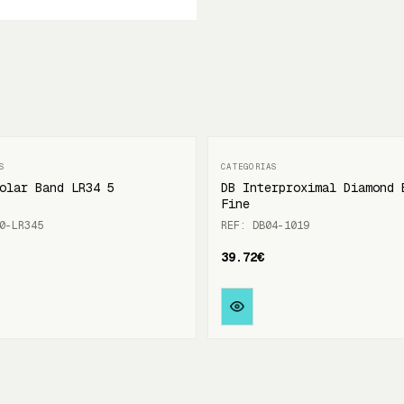
olar Band LR34 5
DB Interproximal Diamond 
Fine
0-LR345
REF: DB04-1019
39.72€