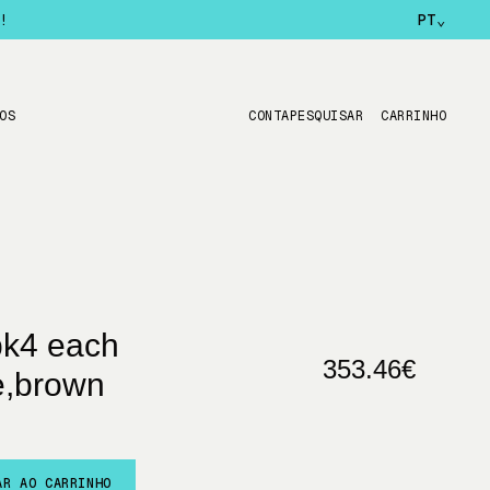
!
PT
⌄
OS
CONTA
PESQUISAR
CARRINHO
pk4 each
353.46€
le,brown
AR AO CARRINHO