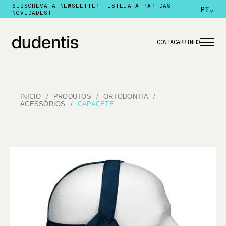
SUBSCREVA A NEWSLETTER, ESTEJA A PAR DAS
PT
⌄
NOVIDADES!
CONTA
CARRINHO
INICIO
PRODUTOS
ORTODONTIA
ACESSÓRIOS
CAPACETE