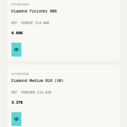
Diamond Finisher 008
REF: RO955F.314.008
6.09€
Diamond Medium 010 (UN)
REF: RO835KR.314.010
3.37€