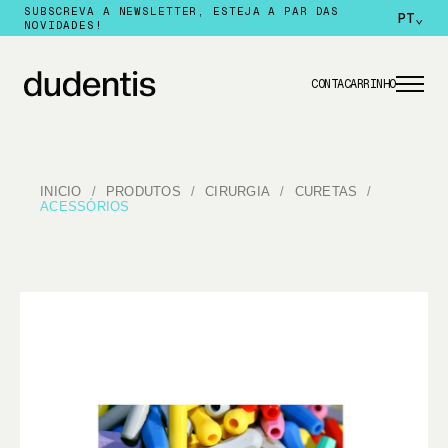
SUBSCREVA A NEWSLETTER, ESTEJA A PAR DAS
PT
⌄
NOVIDADES!
CONTA
CARRINHO
INICIO
PRODUTOS
CIRURGIA
CURETAS
ACESSÓRIOS