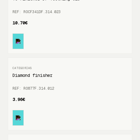
REF: ROCF341DF.314.023
10.70€
Diamond finisher
REF: RO877F.314.012
3.96€