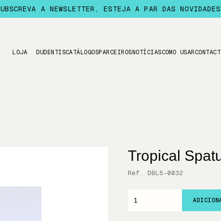
SUBSCREVA A NEWSLETTER, ESTEJA A PAR DAS NOVIDADES
LOJA
DUDENTIS
CATÁLOGOS
PARCEIROS
NOTÍCIAS
COMO USAR
CONTACT
Tropical Spat
Ref. DBL5-0032
ADICION