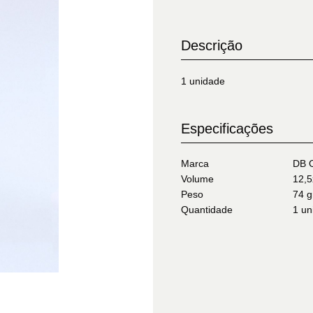
Descrição
1 unidade
Especificações
Marca
DB O
Volume
12,5
Peso
74 g
Quantidade
1 un