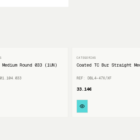
 Medium Round 033 (1UN)
Coated TC Bur Straight Me
01.104.033
REF: DBL4-47X/XF
33.14€