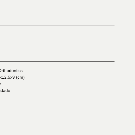
rthodontics
x12,5x9 (cm)
r
idade