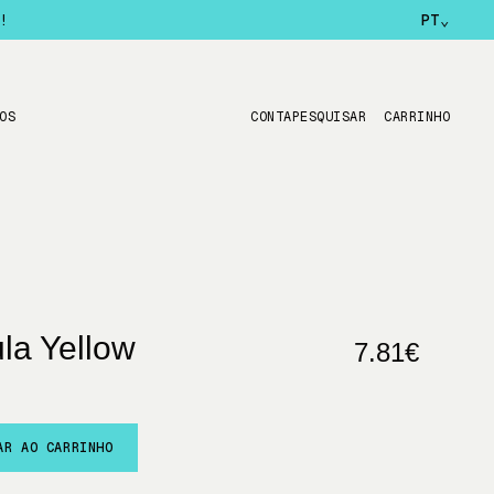
!
PT
⌄
OS
CONTA
PESQUISAR
CARRINHO
ula Yellow
7.81€
AR AO CARRINHO