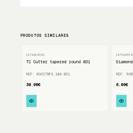
PRODUTOS SIMILARES
TC Cutter tapered round 031
Diamond
REF: ROCC79FX.104.031
REF: RO8
30.98€
6.09€